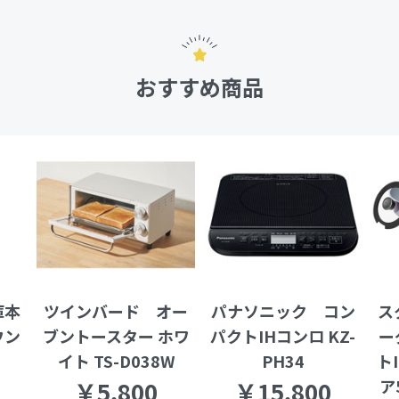
おすすめ商品
庫本
ツインバード オー
パナソニック コン
ス
ウン
ブントースター ホワ
パクトIHコンロ KZ-
ー
イト TS-D038W
PH34
ト
ア
￥5,800
￥15,800