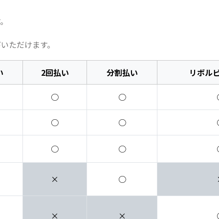
す。
びいただけます。
い
2回払い
分割払い
リボル
○
○
○
○
○
○
×
○
×
×