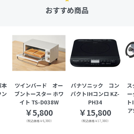
おすすめ商品
庫本
ツインバード オー
パナソニック コン
ス
ウン
ブントースター ホワ
パクトIHコンロ KZ-
ー
イト TS-D038W
PH34
ト
ア
￥5,800
￥15,800
（税込価格￥6,380）
（税込価格￥17,380）