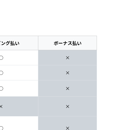
ビング払い
ボーナス払い
○
×
○
×
○
×
×
×
○
×