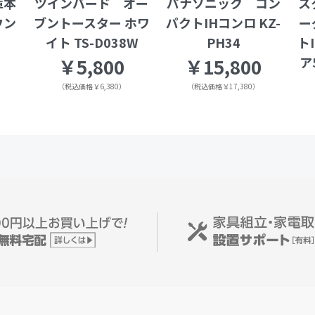
庫本
ツインバード オー
パナソニック コン
ス
ウン
ブントースター ホワ
パクトIHコンロ KZ-
ー
イト TS-D038W
PH34
ト
ア
￥5,800
￥15,800
（税込価格￥6,380）
（税込価格￥17,380）