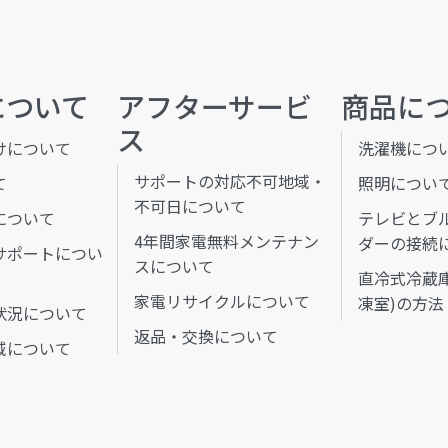
について
アフターサービ
商品に
ス
けについて
洗濯機につ
サポートの対応不可地域・
て
照明につい
不可日について
について
テレビとブ
4年間家電無料メンテナン
ダーの接続
サポートについ
スについて
直冷式冷蔵
家電リサイクルについて
凍室)の方法
状況について
返品・交換について
域について