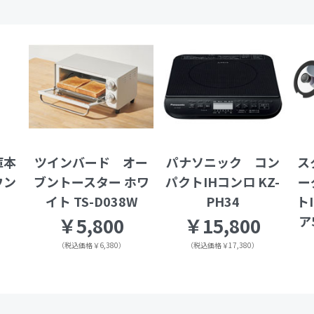
庫本
ツインバード オー
パナソニック コン
ス
ウン
ブントースター ホワ
パクトIHコンロ KZ-
ー
イト TS-D038W
PH34
ト
ア
￥5,800
￥15,800
（税込価格￥6,380）
（税込価格￥17,380）