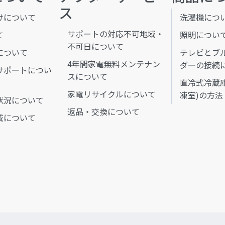
ス
けについて
洗濯機につ
サポートの対応不可地域・
て
照明につい
不可日について
について
テレビとブ
4年間家電無料メンテナン
ダーの接続
サポートについ
スについて
直冷式冷蔵
家電リサイクルについて
凍室)の方法
状況について
返品・交換について
域について