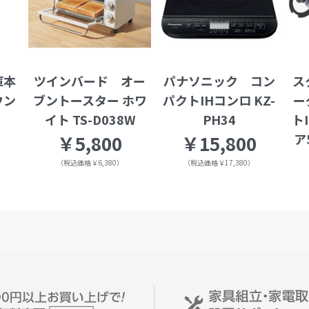
庫本
ツインバード オー
パナソニック コン
ス
ウン
ブントースター ホワ
パクトIHコンロ KZ-
ー
イト TS-D038W
PH34
ト
ア
￥5,800
￥15,800
（税込価格￥6,380）
（税込価格￥17,380）