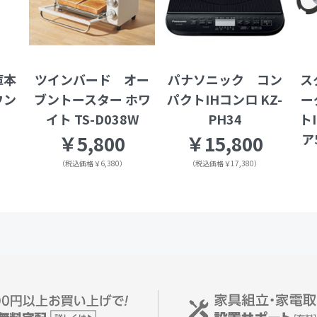
庫本
ツインバード オー
パナソニック コン
ス
ウン
ブントースター ホワ
パクトIHコンロ KZ-
ー
イト TS-D038W
PH34
ト
ア
￥5,800
￥15,800
（税込価格￥6,380）
（税込価格￥17,380）